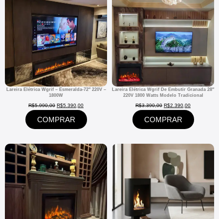
Lareira Elétrica Wgrif – Esmeralda-72″ 220V –
Lareira Elétrica Wgrif De Embutir Granada 28″
1800W
220V 1800 Watts Modelo Tradicional
R$
5.990,00
R$
5.390,00
R$
3.390,00
R$
2.390,00
COMPRAR
COMPRAR