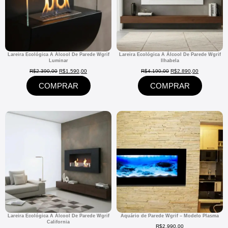
Lareira Ecológica A Álcool De Parede Wgrif
Lareira Ecológica A Álcool De Parede Wgrif
Luminar
Ilhabela
R$
2.390,00
R$
1.590,00
R$
4.190,00
R$
2.890,00
COMPRAR
COMPRAR
Lareira Ecológica A Álcool De Parede Wgrif
Aquário de Parede Wgrif – Modelo Plasma
California
R$
2.990,00