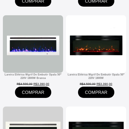
COMPRAR
COMPRAR
Lareira Elétrica Wgrif De Embutir Opala 50″
Lareira Elétrica Wgrif De Embutir Opala 50″
220V 1800W Branca
220V 1800W
R$
4.590,00
R$
3.390,00
R$
4.590,00
R$
3.390,00
COMPRAR
COMPRAR