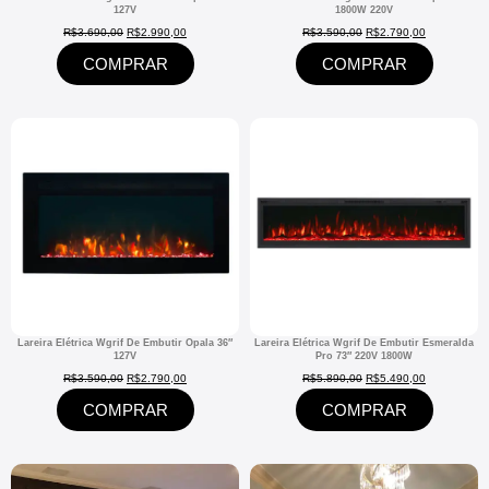
127V
1800W 220V
R$
3.690,00
R$
2.990,00
R$
3.590,00
R$
2.790,00
COMPRAR
COMPRAR
Lareira Elétrica Wgrif De Embutir Opala 36″
Lareira Elétrica Wgrif De Embutir Esmeralda
127V
Pro 73″ 220V 1800W
R$
3.590,00
R$
2.790,00
R$
5.890,00
R$
5.490,00
COMPRAR
COMPRAR