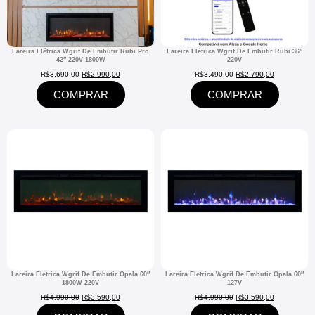
Lareira Elétrica Wgrif De Embutir Rubi Pro
Lareira Elétrica Wgrif De Embutir Rubi 36″
42″ 220V 1800W
220V
R$
3.690,00
R$
2.990,00
R$
3.490,00
R$
2.790,00
COMPRAR
COMPRAR
Lareira Elétrica Wgrif De Embutir Opala 60″
Lareira Elétrica Wgrif De Embutir Opala 60″
1800W 220V
127V
R$
4.990,00
R$
3.590,00
R$
4.990,00
R$
3.590,00