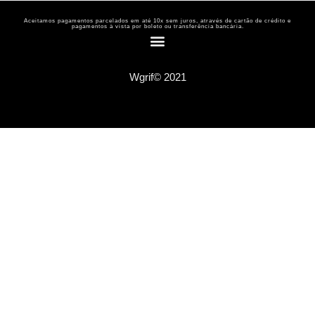
Aceitamos pagamentos parcelados em até 10x sem juros, através de cartão de crédito e
pagamentos à vista por boleto ou transferência bancária.
Wgrif© 2021