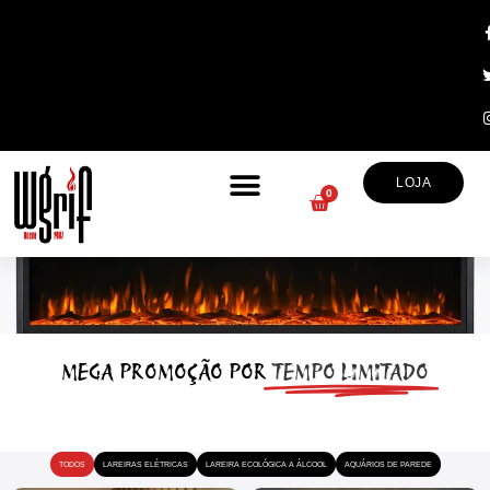
LOJA
0
MEGA PROMOÇÃO POR
TEMPO LIMITADO
TODOS
LAREIRAS ELÉTRICAS
LAREIRA ECOLÓGICA A ÁLCOOL
AQUÁRIOS DE PAREDE