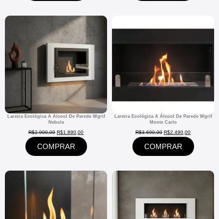
Lareira Ecológica A Álcool De Parede Wgrif
Lareira Ecológica A Álcool De Parede Wgrif
Nebula
Monte Carlo
R$
2.900,00
R$
1.890,00
R$
3.690,00
R$
2.490,00
COMPRAR
COMPRAR