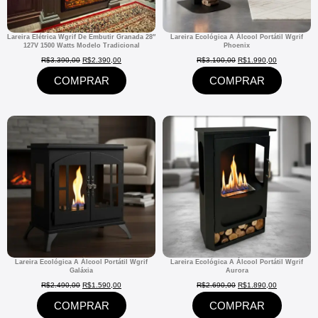
Lareira Elétrica Wgrif De Embutir Granada 28″
Lareira Ecológica A Álcool Portátil Wgrif
127V 1500 Watts Modelo Tradicional
Phoenix
R$
3.390,00
R$
2.390,00
R$
3.100,00
R$
1.990,00
COMPRAR
COMPRAR
Lareira Ecológica A Álcool Portátil Wgrif
Lareira Ecológica A Álcool Portátil Wgrif
Galáxia
Aurora
R$
2.490,00
R$
1.590,00
R$
2.690,00
R$
1.890,00
COMPRAR
COMPRAR