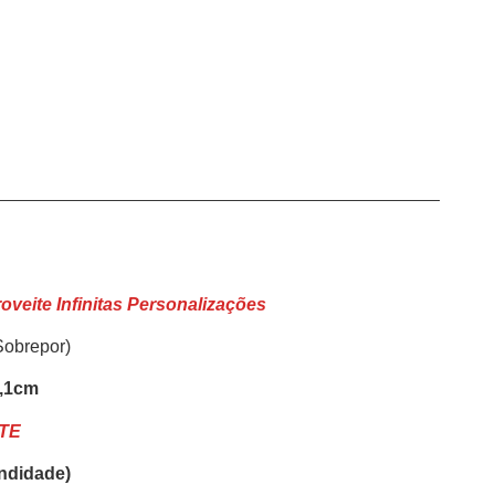
eite Infinitas Personalizações
Sobrepor)
4,1cm
TE
undidade)