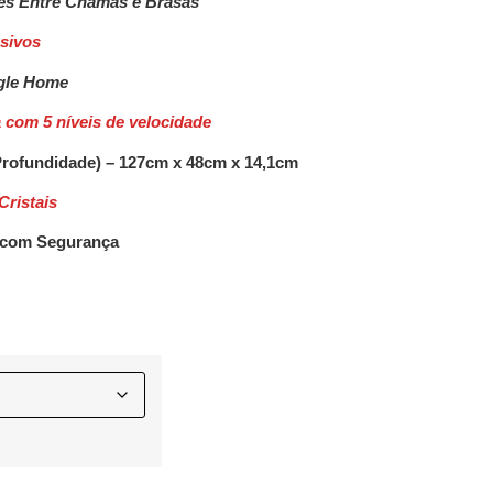
es Entre Chamas e Brasas
usivos
ogle Home
a com 5
níveis de velocidade
 Profundidade) – 127cm x 48cm x 14,1cm
Cristais
a com Segurança