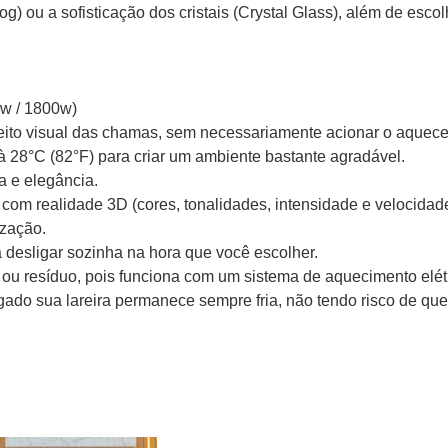
Log) ou a sofisticação dos cristais (Crystal Glass), além de esc
0w / 1800w)
feito visual das chamas, sem necessariamente acionar o aquece
 à 28°C (82°F) para criar um ambiente bastante agradável.
a e elegância.
m realidade 3D (cores, tonalidades, intensidade e velocidade)
ização.
á desligar sozinha na hora que você escolher.
ou resíduo, pois funciona com um sistema de aquecimento elétr
o sua lareira permanece sempre fria, não tendo risco de quei