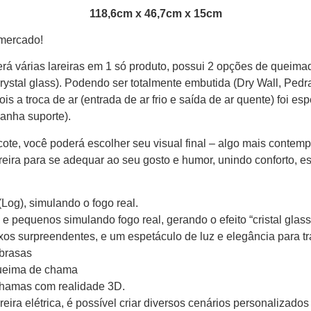
118,6cm x 46,7cm x 15cm
 mercado!
erá várias lareiras em 1 só produto, possui 2 opções de queima
rystal glass). Podendo ser totalmente embutida (Dry Wall, Pedra
 a troca de ar (entrada de ar frio e saída de ar quente) foi esp
anha suporte).
cote, você poderá escolher seu visual final – algo mais contemp
reira para se adequar ao seu gosto e humor, unindo conforto, es
Log), simulando o fogo real.
s e pequenos simulando fogo real, gerando o efeito “cristal gl
lexos surpreendentes, e um espetáculo de luz e elegância para 
brasas
 queima de chama
 chamas com realidade 3D.
ira elétrica, é possível criar diversos cenários personalizados 