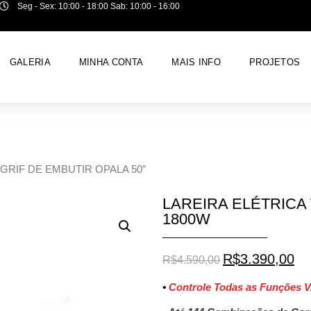
Seg - Sex: 10:00 - 18:00 Sab: 10:00 - 16:00
GALERIA
MINHA CONTA
MAIS INFO
PROJETOS
GRIF DE EMBUTIR OPALA 50″
LAREIRA ELÉTRICA 
1800W
R$
3.390,00
R$
4.590,00
•
Controle Todas as Funções Vi