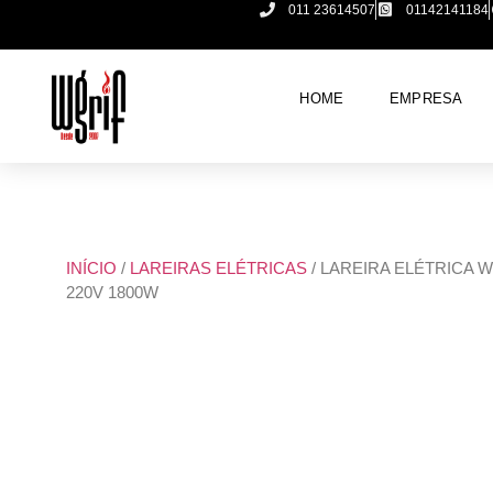
011 23614507
01142141184
HOME
EMPRESA
INÍCIO
/
LAREIRAS ELÉTRICAS
/ LAREIRA ELÉTRICA W
220V 1800W