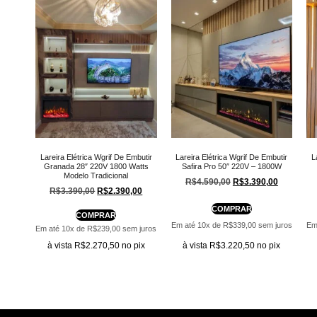
Lareira Elétrica Wgrif De Embutir
Lareira Elétrica Wgrif De Embutir
L
Granada 28″ 220V 1800 Watts
Safira Pro 50″ 220V – 1800W
Modelo Tradicional
R$
4.590,00
R$
3.390,00
R$
3.390,00
R$
2.390,00
COMPRAR
COMPRAR
Em até 10x de
R$
339,00
sem juros
Em
Em até 10x de
R$
239,00
sem juros
à vista
R$
3.220,50
no pix
à vista
R$
2.270,50
no pix