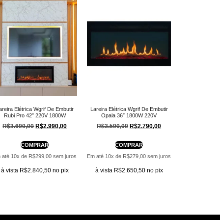
areira Elétrica Wgrif De Embutir
Lareira Elétrica Wgrif De Embutir
Rubi Pro 42″ 220V 1800W
Opala 36″ 1800W 220V
R$
3.690,00
R$
2.990,00
R$
3.590,00
R$
2.790,00
COMPRAR
COMPRAR
 até 10x de
R$
299,00
sem juros
Em até 10x de
R$
279,00
sem juros
à vista
R$
2.840,50
no pix
à vista
R$
2.650,50
no pix