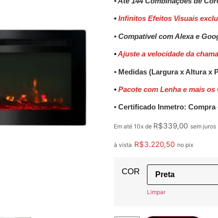
• Até 144 Combinações de Cor
•
Infinitos Efeitos Visuais excl
• Compatível com Alexa e Go
•
Ajuste a velocidade da cham
•
Medidas (Largura x Altura x
•
Pacote com Lenha e mais os 
• Certificado Inmetro: Compr
R$
339,00
Em até 10x de
sem juros
R$
3.220,50
à vista
no pix
COR
Limpar