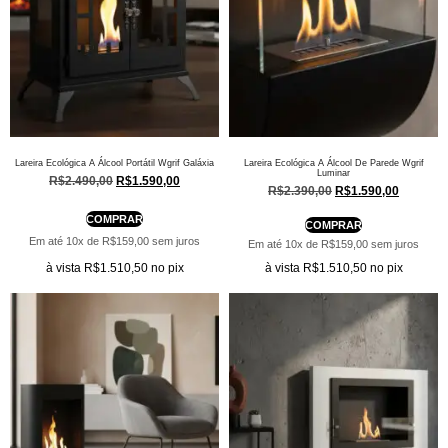
Lareira Ecológica A Álcool Portátil Wgrif Galáxia
Lareira Ecológica A Álcool De Parede Wgrif
Luminar
R$
2.490,00
R$
1.590,00
R$
2.390,00
R$
1.590,00
COMPRAR
COMPRAR
Em até 10x de
R$
159,00
sem juros
Em até 10x de
R$
159,00
sem juros
à vista
R$
1.510,50
no pix
à vista
R$
1.510,50
no pix