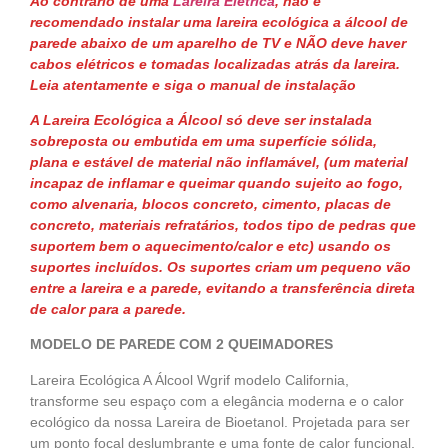
Ao contrário de uma
Lareira Elétrica
, não é
recomendado instalar uma lareira ecológica a álcool de
parede abaixo de um aparelho de TV e NÃO deve haver
cabos elétricos e tomadas localizadas atrás da lareira.
Leia atentamente e siga o manual de instalação
A Lareira Ecológica a Álcool só deve ser instalada
sobreposta ou embutida em uma superfície sólida,
plana e estável de material não inflamável, (um material
incapaz de inflamar e queimar quando sujeito ao fogo,
como alvenaria, blocos concreto, cimento, placas de
concreto, materiais refratários, todos tipo de pedras que
suportem bem o aquecimento/calor e etc) usando os
suportes incluídos. Os suportes criam um pequeno vão
entre a lareira e a parede, evitando a transferência direta
de calor para a parede.
MODELO DE PAREDE COM 2 QUEIMADORES
Lareira Ecológica A Álcool Wgrif modelo California,
transforme seu espaço com a elegância moderna e o calor
ecológico da nossa Lareira de Bioetanol. Projetada para ser
um ponto focal deslumbrante e uma fonte de calor funcional,