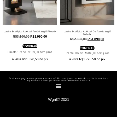
Lareira Ecológica A Álcool Portátil Wgrif Phoenix
Lareira Ecológica A Álcool De Parede Wgrif
Nebula
R$
3.100,00
R$
1.990,00
R$
2.900,00
R$
1.890,00
COMPRAR
COMPRAR
Em até 10x de
R$
199,00
sem juros
Em até 10x de
R$
189,00
sem juros
à vista
R$
1.890,50
no pix
à vista
R$
1.795,50
no pix
Aceitamos pagamentos parcelados em até 10x sem juros, através de cartão de crédito e
pagamentos à vista por boleto ou transferência bancária.
Wgrif© 2021